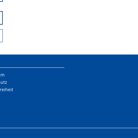
um
hutz
reiheit