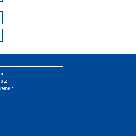
um
hutz
reiheit