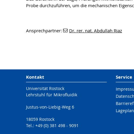
Probe durchzuführen, um die mechanischen Eigensch
Ansprechpartner:
Dr. rer. nat. Abdullah Riaz
Kontakt
Service
Universität Rostock
Impress
Lehrstuhl für Mikrofluidik
Datensc
Barrieref
Justus-von-Liebig-Weg 6
Lageplan
18059 Rostock
Tel.: +49 (0) 381 498 - 9091