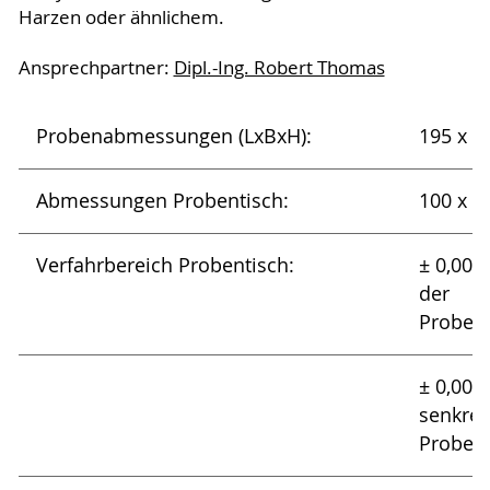
Harzen oder ähnlichem.
Ansprechpartner:
Dipl.-Ing. Robert Thomas
Probenabmessungen (LxBxH):
195 x 
Abmessungen Probentisch:
100 x 
Verfahrbereich Probentisch:
± 0,005
der
Proben
± 0,00
senkrec
Proben