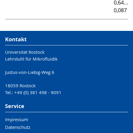
0,64...0
0,087 
Kontakt
Universität Rostock
Lehrstuhl für Mikrofluidik
Justus-von-Liebig-Weg 6
18059 Rostock
Tel.: +49 (0) 381 498 - 9091
Service
Impressum
Datenschutz