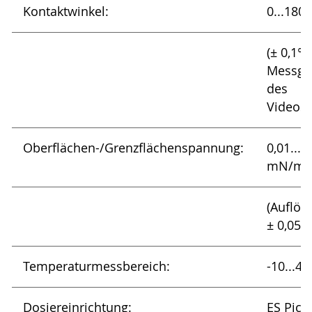
Kontaktwinkel:
0...180°
(± 0,1°
Messge
des
Videos
Oberflächen-/Grenzflächenspannung:
0,01...2
mN/m
(Auflös
± 0,05
Temperaturmessbereich:
-10...4
Dosiereinrichtung:
ES Pico