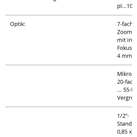
pl...100
Optik:
7-fach-
Zoomob
mit inte
Fokussi
4 mm)
Mikroob
20-fach 
... 55-f
Vergrö
1/2“-
Standa
0,85 x