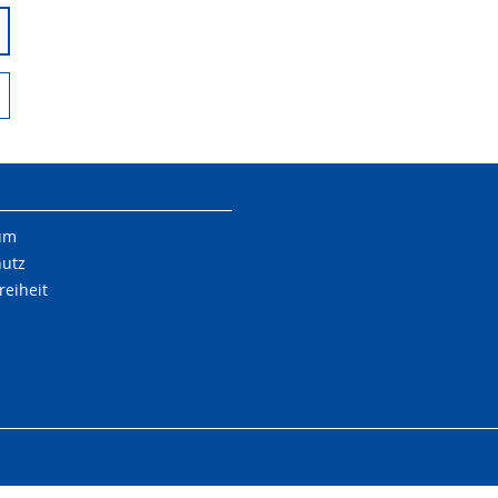
um
hutz
reiheit